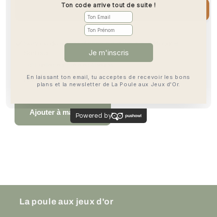
Toys
Toys
Ajouter au panier
-
-
Pirate
Pirate
Service de retrait disponible à
Boutique Mouans-
Sartoux
Habituellement prête en 4 heures
Afficher les informations de la boutique
Ajouter à ma liste
La poule aux jeux d'or