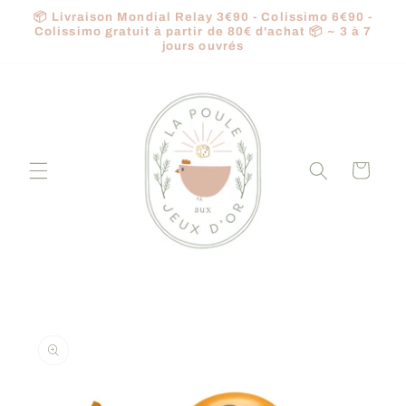
et
📦 Livraison Mondial Relay 3€90 - Colissimo 6€90 -
passer
Colissimo gratuit à partir de 80€ d'achat 📦 ~ 3 à 7
au
jours ouvrés
contenu
Panier
Passer aux
informations
produits