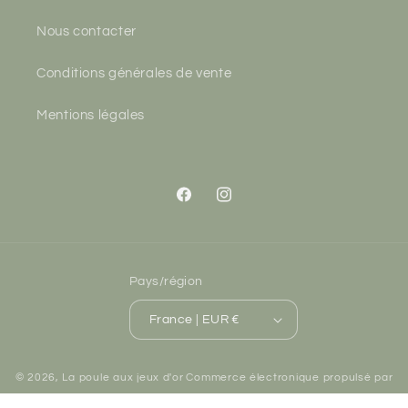
Nous contacter
Conditions générales de vente
Mentions légales
Facebook
Instagram
Pays/région
France | EUR €
© 2026,
La poule aux jeux d'or
Commerce électronique propulsé par
Shopify
Politique de remboursement