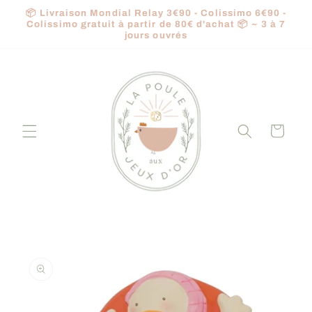
et
📦 Livraison Mondial Relay 3€90 - Colissimo 6€90 -
passer
Colissimo gratuit à partir de 80€ d'achat 📦 ~ 3 à 7
au
jours ouvrés
contenu
Panier
Passer aux
informations
produits