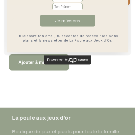
La
La
grande
grande
famille
famille
Service de retrait disponible à
Boutique Mouans-
Sartoux
Habituellement prête en 4 heures
Afficher les informations de la boutique
Ajouter à ma liste
La poule aux jeux d'or
Boutique de jeux et jouets pour toute la famille