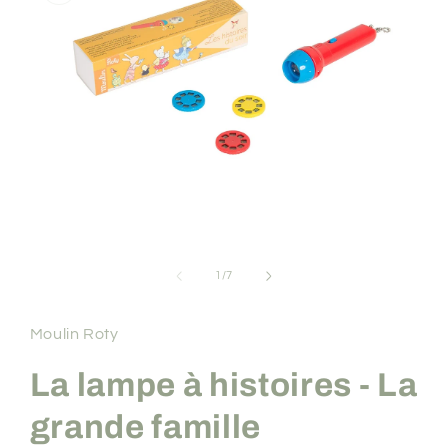
Ouvrir
le
média
1
dans
une
de
1
/
7
fenêtre
modale
Moulin Roty
La lampe à histoires - La
grande famille