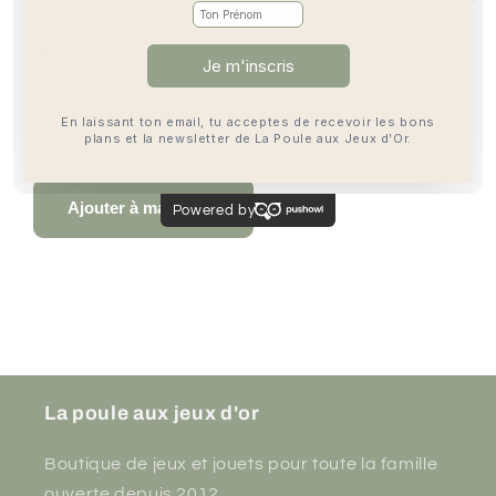
La
La
grande
grande
Service de retrait disponible à
Boutique Mouans-
famille
famille
Sartoux
Habituellement prête en 4 heures
Afficher les informations de la boutique
Ajouter à ma liste
La poule aux jeux d'or
Boutique de jeux et jouets pour toute la famille
ouverte depuis 2012