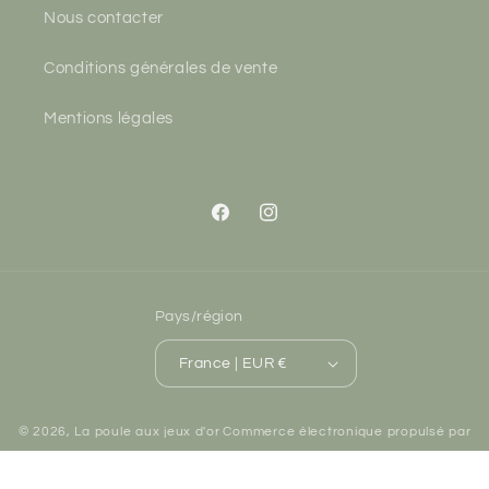
Nous contacter
Conditions générales de vente
Mentions légales
Facebook
Instagram
Pays/région
France | EUR €
© 2026,
La poule aux jeux d'or
Commerce électronique propulsé par
Shopify
Politique de remboursement