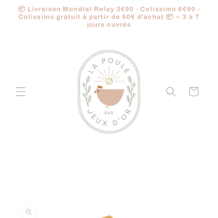
et
📦 Livraison Mondial Relay 3€90 - Colissimo 6€90 -
passer
Colissimo gratuit à partir de 80€ d'achat 📦 ~ 3 à 7
au
jours ouvrés
contenu
Panier
Passer aux
informations
produits