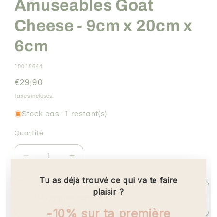
Amuseables Goat
Cheese - 9cm x 20cm x
6cm
SKU:
10018644
Prix
€29,90
habituel
Taxes incluses.
Stock bas : 1 restant(s)
Quantité
Quantité
Réduire
Augmenter
la
la
quantité
quantité
de
de
Un paquet cadeau ?
Amuseables
Amuseables
Goat
Goat