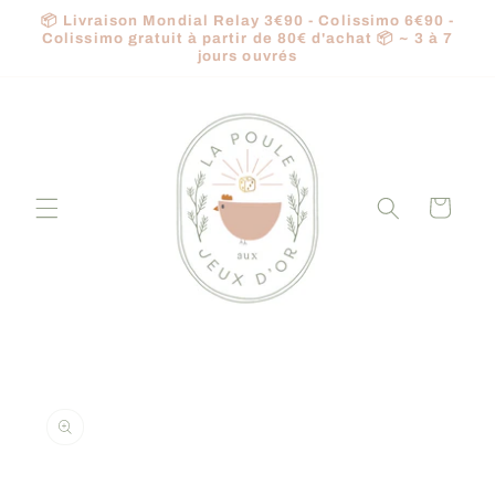
et
📦 Livraison Mondial Relay 3€90 - Colissimo 6€90 -
passer
Colissimo gratuit à partir de 80€ d'achat 📦 ~ 3 à 7
au
jours ouvrés
contenu
Panier
Passer aux
informations
produits