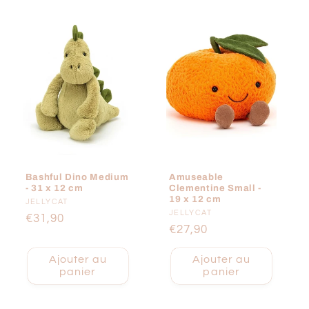
Bashful Dino Medium
Amuseable
- 31 x 12 cm
Clementine Small -
19 x 12 cm
Fournisseur :
JELLYCAT
Fournisseur :
JELLYCAT
Prix
€31,90
Prix
€27,90
habituel
habituel
Ajouter au
Ajouter au
panier
panier