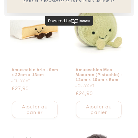
Amuseable brie - 9cm
Amuseables Max
x 22cm x 13cm
Macaron (Pistachio) -
12cm x 10cm x 5cm
Fournisseur :
JELLYCAT
Fournisseur :
JELLYCAT
Prix
€27,90
Prix
€24,90
habituel
habituel
Ajouter au
Ajouter au
panier
panier