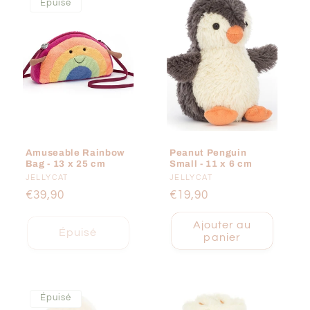
Épuisé
Amuseable Rainbow
Peanut Penguin
Bag - 13 x 25 cm
Small - 11 x 6 cm
Fournisseur :
JELLYCAT
Fournisseur :
JELLYCAT
Prix
€39,90
Prix
€19,90
habituel
habituel
Ajouter au
Épuisé
panier
Épuisé