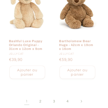
Bashful Luxe Puppy
Bartholomew Bear
Orlando Original -
Huge - 42cm x 19cm
31cm x 12cm x 9cm
x 16cm
Fournisseur :
JELLYCAT
Fournisseur :
JELLYCAT
Prix
€39,90
Prix
€59,90
habituel
habituel
Ajouter au
Ajouter au
panier
panier
1
2
3
4