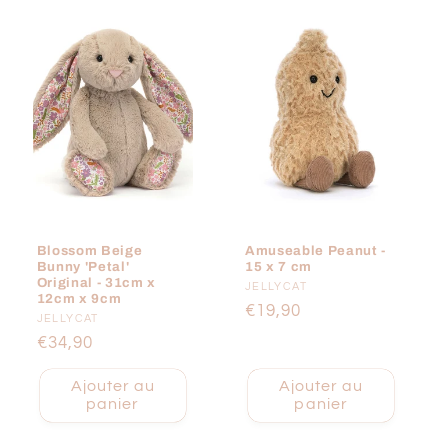
Blossom Beige
Amuseable Peanut -
Bunny 'Petal'
15 x 7 cm
Original - 31cm x
Fournisseur :
JELLYCAT
12cm x 9cm
Prix
€19,90
Fournisseur :
JELLYCAT
habituel
Prix
€34,90
habituel
Ajouter au
Ajouter au
panier
panier