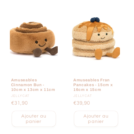
l
e
c
t
i
o
Amuseables
Amuseables Fran
n
Cinnamon Bun -
Pancakes - 15cm x
10cm x 13cm x 11cm
16cm x 15cm
:
Fournisseur :
JELLYCAT
Fournisseur :
JELLYCAT
Prix
€31,90
Prix
€39,90
habituel
habituel
Ajouter au
Ajouter au
panier
panier