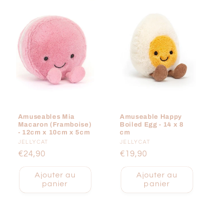
Amuseables Mia
Amuseable Happy
Macaron (Framboise)
Boiled Egg - 14 x 8
- 12cm x 10cm x 5cm
cm
Fournisseur :
JELLYCAT
Fournisseur :
JELLYCAT
Prix
€24,90
Prix
€19,90
habituel
habituel
Ajouter au
Ajouter au
panier
panier