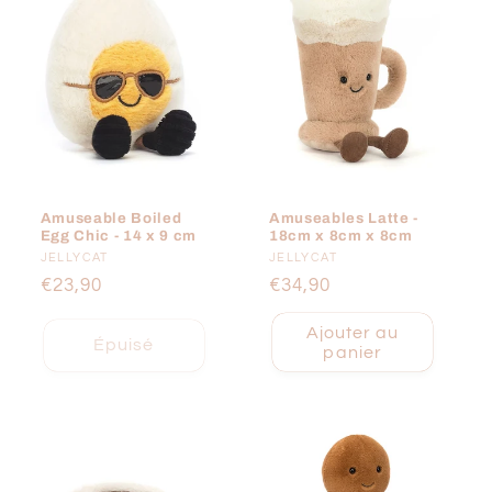
Amuseable Boiled
Amuseables Latte -
Egg Chic - 14 x 9 cm
18cm x 8cm x 8cm
Fournisseur :
JELLYCAT
Fournisseur :
JELLYCAT
Prix
€23,90
Prix
€34,90
habituel
habituel
Ajouter au
Épuisé
panier