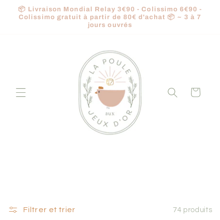
et
📦 Livraison Mondial Relay 3€90 - Colissimo 6€90 -
passer
Colissimo gratuit à partir de 80€ d'achat 📦 ~ 3 à 7
au
jours ouvrés
contenu
Panier
C
Peluches
o
l
Filtrer et trier
74 produits