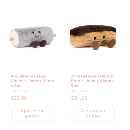
Amuseables Goat
Amuseables Étienne
Cheese - 9cm x 20cm
Éclair - 8cm x 15cm x
x 6cm
6cm
Fournisseur :
JELLYCAT
Fournisseur :
JELLYCAT
Prix
€29,90
Prix
€24,90
habituel
habituel
Ajouter au
Ajouter au
panier
panier